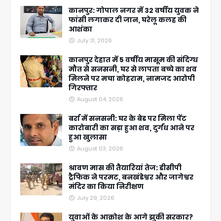
कानपुर: गोपाल नगर में 32 वर्षीय युवक ने
फांसी लगाकर दी जान, घरेलू कलह की
आशंका
July 31, 2026
कानपुर देहात में 5 वर्षीय मासूम की संदिग्ध
मौत से सनसनी, घर से लापता बच्चे का शव
मिलने पर मचा कोहराम, नामजद आरोपी
गिरफ्तार
August 04, 2026
बर्रा में सनसनी: घर के बेड पर मिला पेंट
कारोबारी का सड़ा हुआ शव, दुर्गंध आने पर
हुआ खुलासा
August 03, 2026
श्रावण मास की तैयारियां तेज: डीसीपी
ट्रैफिक ने परमट, बनखंडेश्वर और जागेश्वर
मंदिर का किया निरीक्षण
July 29, 2026
युवाओं के आक्रोश के आगे झुकी सरकार?