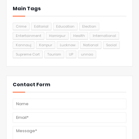
Main Tags
Crime
Editorial
Education
Election
Entertainment
Hamirpur
Health
International
Kannauj
Kanpur
Lucknow
National
Social
Supreme Cort
Tourism
UP
unnao
Contact Form