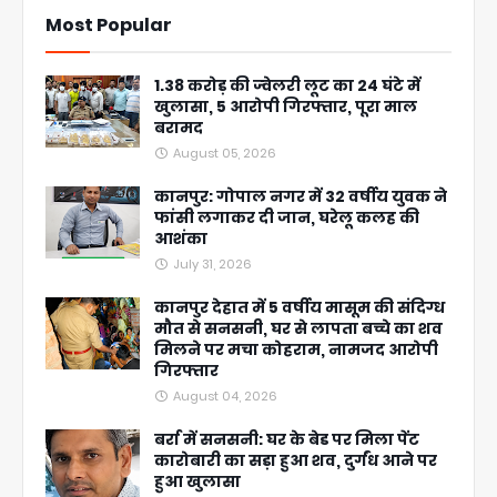
Most Popular
1.38 करोड़ की ज्वेलरी लूट का 24 घंटे में
खुलासा, 5 आरोपी गिरफ्तार, पूरा माल
बरामद
August 05, 2026
कानपुर: गोपाल नगर में 32 वर्षीय युवक ने
फांसी लगाकर दी जान, घरेलू कलह की
आशंका
July 31, 2026
कानपुर देहात में 5 वर्षीय मासूम की संदिग्ध
मौत से सनसनी, घर से लापता बच्चे का शव
मिलने पर मचा कोहराम, नामजद आरोपी
गिरफ्तार
August 04, 2026
बर्रा में सनसनी: घर के बेड पर मिला पेंट
कारोबारी का सड़ा हुआ शव, दुर्गंध आने पर
हुआ खुलासा