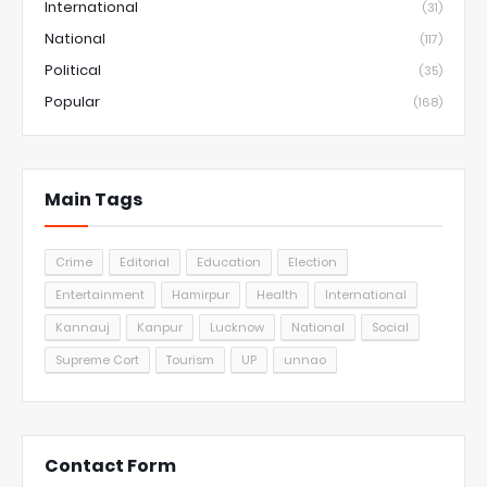
International
(31)
National
(117)
Political
(35)
Popular
(168)
Main Tags
Crime
Editorial
Education
Election
Entertainment
Hamirpur
Health
International
Kannauj
Kanpur
Lucknow
National
Social
Supreme Cort
Tourism
UP
unnao
Contact Form