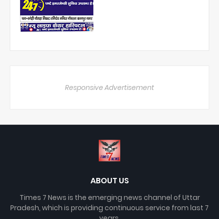
Responsive Advertisement
ABOUT US
Times 7 News is the emerging news channel of Uttar
Pradesh, which is providing continuous service from last 7
years.