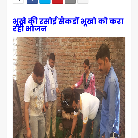
भूखे की रसोई सैकडों भूखो को करा
रही भोजन